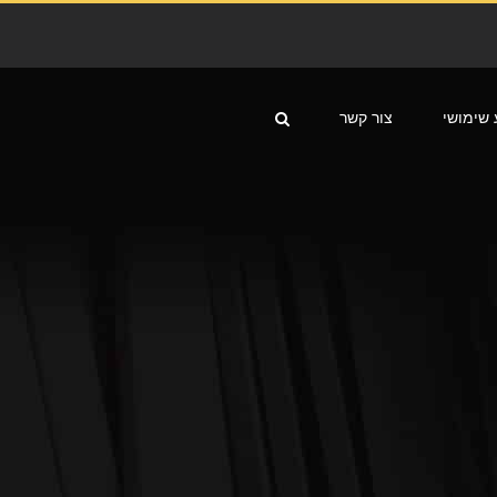
 שימושי
צור קשר
 מטבח דגם WO-009
חיתוך CNC
חיתוך דלתות למטבח בשילוב
משרביה
חיתוך CNC
משרביות ומחיצות קיר