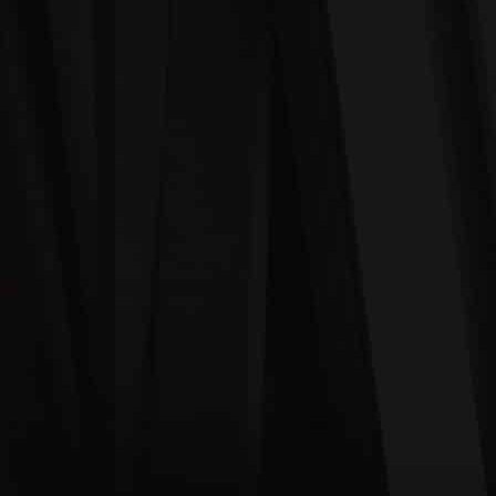
ח
דלת
דלת מטבח דגם WO-005
חיתוך CNC
דלת