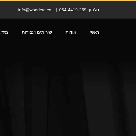
לג
תוכן
טלפון: 054-4419-269
|
info@woodcut.co.il
ראשי
אודות
שירותים ועבודות
מידע
דלת
דלת מטבח דגם WO-009
חיתוך CNC