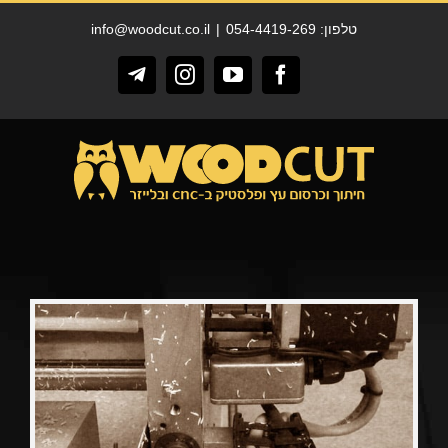
לג
טלפון: 054-4419-269
|
info@woodcut.co.il
תוכן
Telegram
Instagram
YouTube
Facebook