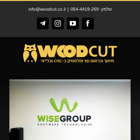
לג
טלפון: 054-4419-269
|
info@woodcut.co.il
תוכן
Telegram
Instagram
YouTube
Facebook
View
Larger
Image