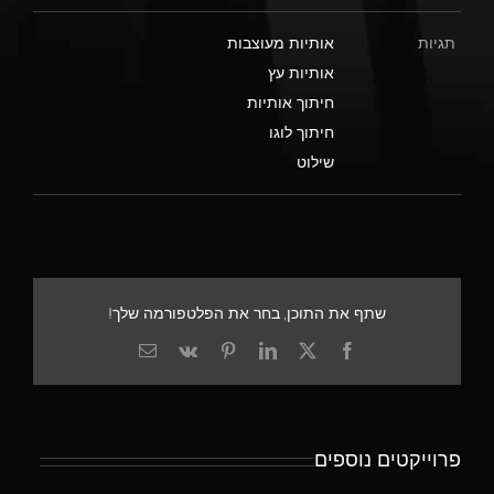
תגיות
אותיות מעוצבות
אותיות עץ
חיתוך אותיות
חיתוך לוגו
שילוט
שתף את התוכן, בחר את הפלטפורמה שלך!
X
Facebook
LinkedIn
Pinterest
Vk
כתובת
דואר
אלקטרוני
פרוייקטים נוספים
חיתוך
שלט
אותיות
אותיות