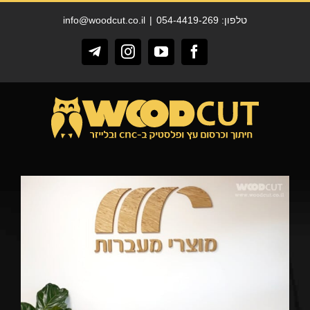
לג
טלפון: 054-4419-269
|
info@woodcut.co.il
תוכן
Telegram
Instagram
YouTube
Facebook
View
Larger
Image