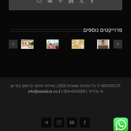
X
Facebook
LinkedIn
Pinterest
Vk
כתובת
דואר
אלקטרוני
פרוייקטים נוספים
חיתוך
שלט
אותיות
אותיות
ובניית
עגול
ענק
במראה
שילוט
עם
עם
עץ
למשרד
צריבה
מנורות
טבעי
מעץ
בלייזר
WOODCUT © כל הזכויות שמורות 2026 | שירותי חיתוך וכרסום בסי אן
סי ובלייזר |
| 054-4419269
info@woodcut.co.il
Telegram
Instagram
YouTube
Facebook