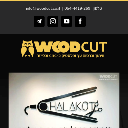
לג
טלפון: 054-4419-269
|
info@woodcut.co.il
תוכן
Telegram
Instagram
YouTube
Facebook
View
Larger
Image